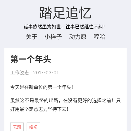
踏足追忆
诸事依然墨簿如世，往事已然继往不纠！
关于
小样子
动力原
哼哈
第一个年头
工作姿态
· 2017-03-01
今天是在新单位的第一个年头！
虽然这不是最终的出路，在没有更好的选择之前！只
好用最坚定意志力坚持下去！
无题
唠叨