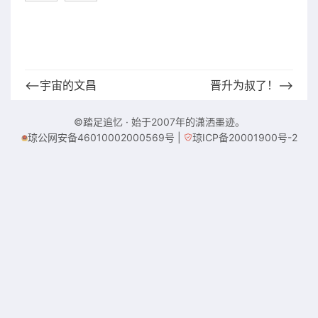
⟵宇宙的文昌
晋升为叔了！⟶
©踏足追忆 · 始于2007年的潇洒墨迹。
琼公网安备46010002000569号
|
琼ICP备20001900号-2