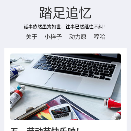
踏足追忆
诸事依然墨簿如世，往事已然继往不纠！
关于
小样子
动力原
哼哈