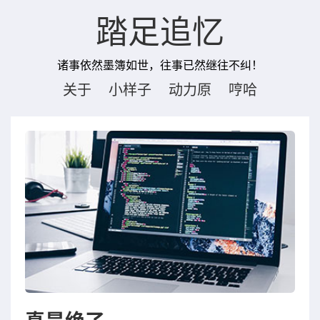
踏足追忆
诸事依然墨簿如世，往事已然继往不纠！
关于
小样子
动力原
哼哈