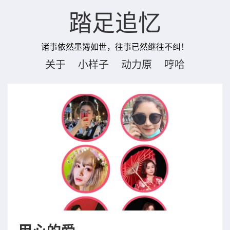
踏足追忆
诸事依然墨簿如世，往事已然继往不纠！
关于
小样子
动力原
哼哈