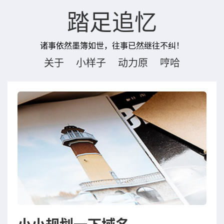
踏足追忆
诸事依然墨簿如世，往事已然继往不纠！
关于
小样子
动力原
哼哈