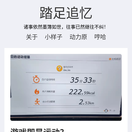
踏足追忆
诸事依然墨簿如世，往事已然继往不纠！
关于
小样子
动力原
哼哈