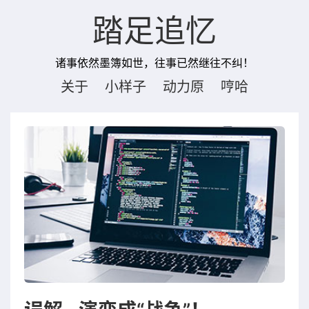
踏足追忆
诸事依然墨簿如世，往事已然继往不纠！
关于
小样子
动力原
哼哈