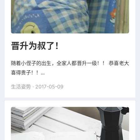
晋升为叔了！
随着小侄子的出生，全家人都晋升一级！！ 恭喜老大
喜得贵子！！...
生活姿势
· 2017-05-09