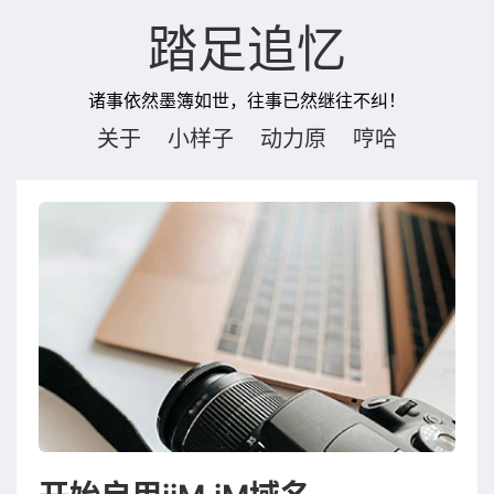
踏足追忆
诸事依然墨簿如世，往事已然继往不纠！
关于
小样子
动力原
哼哈